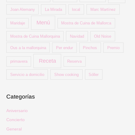
Joan Alemany
La Mirada
local
Marc Martínez
Menú
Maridaje
Mostra de Cuina de Mallorca
Mostra de Cuina Mallorquina
Navidad
Old Noise
Ous a la mallorquina
Per endur
Pinchos
Premio
Receta
primavera
Reserva
Servicio a domicilio
Show cooking
Sóller
Categorías
Aniversario
Concierto
General