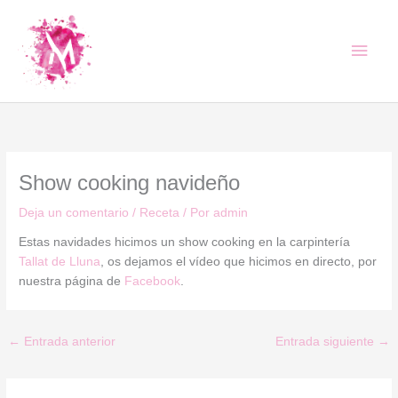
Ir
Men
al
contenido
princ
Show cooking navideño
Deja un comentario
/
Receta
/ Por
admin
Estas navidades hicimos un show cooking en la carpintería
Tallat de Lluna
, os dejamos el vídeo que hicimos en directo, por
nuestra página de
Facebook
.
←
Entrada anterior
Entrada siguiente
→