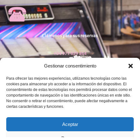
Llámenos para sus reservas
+34 971 639 864
Gestionar consentimiento
Para ofrecer las mejores experiencias, utilizamos tecnologías como las
cookies para almacenar y/o acceder a la información del dispositivo. El
consentimiento de estas tecnologías nos permitirá procesar datos como el
comportamiento de navegación o las identificaciones únicas en este sitio.
No consentir o retirar el consentimiento, puede afectar negativamente a
ciertas características y funciones.
Avisos legales
|
Política de Cookies
|
Política de privacidad
Aceptar
Copyright © 2026 La Cuina d'en Marc | Powered by Pere
Denegar