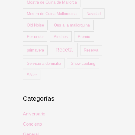
Mostra de Cuina de Mallorca
Mostra de Cuina Mallorquina
Navidad
Old Noise
Ous a la mallorquina
Per endur
Pinchos
Premio
Receta
primavera
Reserva
Servicio a domicilio
Show cooking
Sóller
Categorías
Aniversario
Concierto
General