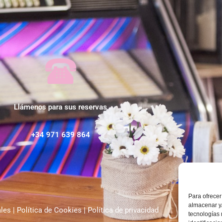
Llámenos para sus reservas
+34 971 639 864
Para ofrecer
almacenar y/
ales
|
Política de Cookies
|
Política de privacidad
tecnologías