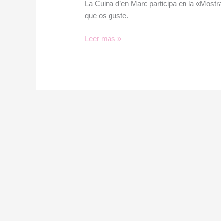
Mallorquina
La Cuina d’en Marc participa en la «Most
2017
que os guste.
Leer más »