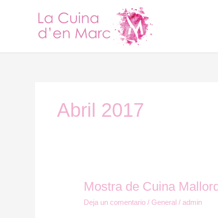
Ir
al
contenido
Abril 2017
Mostra de Cuina Mallor
Mostra
de
Deja un comentario
/
General
/
admin
Cuina