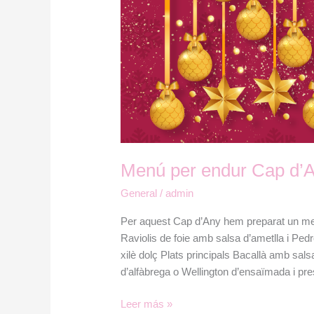
Cap
d’Any
2019
Menú per endur Cap d’
General
/
admin
Per aquest Cap d’Any hem preparat un men
Raviolis de foie amb salsa d’ametlla i Ped
xilè dolç Plats principals Bacallà amb sals
d’alfàbrega o Wellington d’ensaïmada i pr
Leer más »