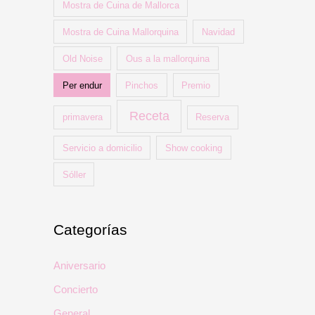
Mostra de Cuina de Mallorca
Mostra de Cuina Mallorquina
Navidad
Old Noise
Ous a la mallorquina
Per endur
Pinchos
Premio
Receta
primavera
Reserva
Servicio a domicilio
Show cooking
Sóller
Categorías
Aniversario
Concierto
General