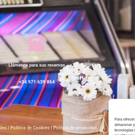
Llámenos para sus reservas
+34 971 639 864
Para ofrecer
almacenar y/
ales
|
Política de Cookies
|
Política de privacidad
tecnologías