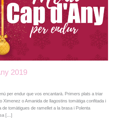
Any 2019
ú per endur que vos encantarà. Primers plats a triar
ro Ximenez o Amanida de llagostins tomàtiga confitada i
a de tomàtigues de ramellet a la brasa i Polenta
esa […]