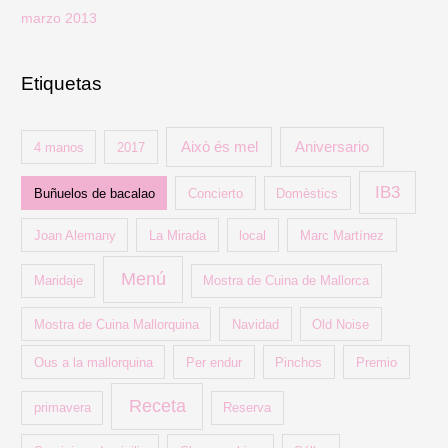
marzo 2013
Etiquetas
Això és mel
Aniversario
4 manos
2017
IB3
Buñuelos de bacalao
Concierto
Domèstics
Joan Alemany
La Mirada
local
Marc Martínez
Menú
Maridaje
Mostra de Cuina de Mallorca
Mostra de Cuina Mallorquina
Navidad
Old Noise
Ous a la mallorquina
Per endur
Pinchos
Premio
Receta
primavera
Reserva