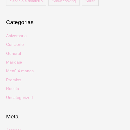
Servicio a domicilio
Show cooking
Sóller
Categorías
Aniversario
Concierto
General
Maridaje
Menú 4 manos
Premios
Receta
Uncategorized
Meta