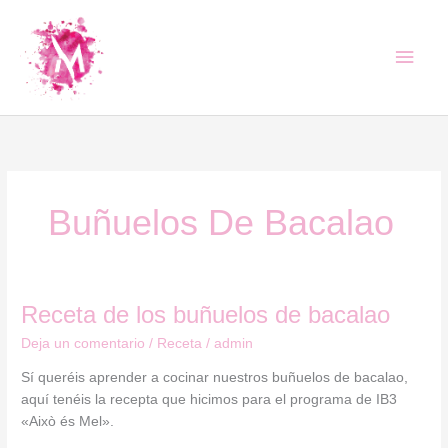
Ir
Men
al
contenido
princ
Buñuelos De Bacalao
Receta
Receta de los buñuelos de bacalao
de
Deja un comentario
/
Receta
/
admin
los
buñuelos
Sí queréis aprender a cocinar nuestros buñuelos de bacalao,
de
aquí tenéis la recepta que hicimos para el programa de IB3
bacalao
«Això és Mel».