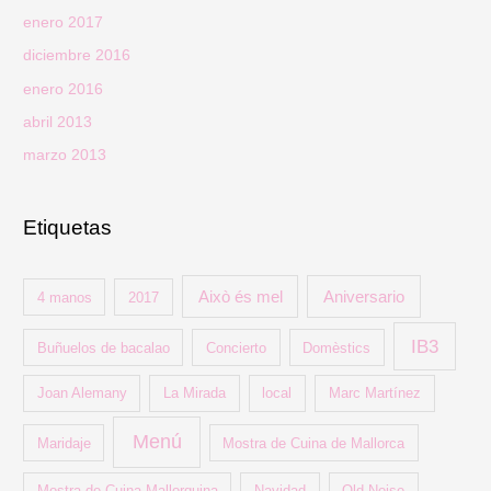
enero 2017
diciembre 2016
enero 2016
abril 2013
marzo 2013
Etiquetas
Això és mel
Aniversario
4 manos
2017
IB3
Buñuelos de bacalao
Concierto
Domèstics
Joan Alemany
La Mirada
local
Marc Martínez
Menú
Maridaje
Mostra de Cuina de Mallorca
Mostra de Cuina Mallorquina
Navidad
Old Noise